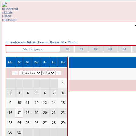
thundercat-club.de Foren-Übersicht
»
Planer
Alle Ereignisse
00
01
02
03
04
Mo
Di
Mi
Do
Fr
Sa
So
«
»
1
2
3
4
5
6
7
8
9
10
11
12
13
14
15
16
17
18
19
20
21
22
23
24
25
26
27
28
29
30
31