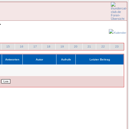
•
Kalender
15
16
17
18
19
20
21
22
23
Antworten
Autor
Aufrufe
Letzter Beitrag