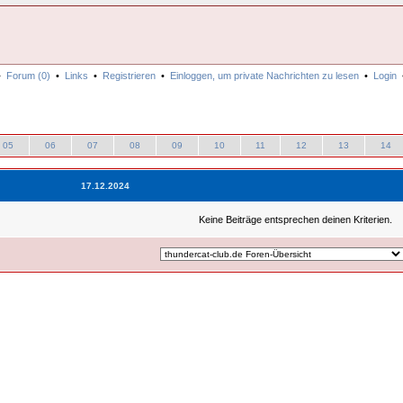
•
Forum (0)
•
Links
•
Registrieren
•
Einloggen, um private Nachrichten zu lesen
•
Login
05
06
07
08
09
10
11
12
13
14
17.12.2024
Keine Beiträge entsprechen deinen Kriterien.