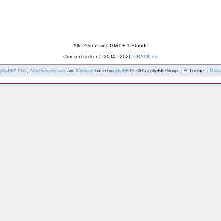
Alle Zeiten sind GMT + 1 Stunde
CrackerTracker © 2004 - 2026
CBACK.de
y
phpBB2
Plus
,
Artikelverzeichnis
and
Monrose
based on
phpBB
© 2001/6 phpBB Group :: FI Theme ::
Mods