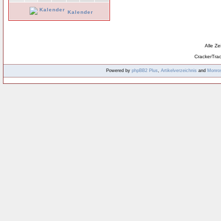
Kalender
Alle Z
CrackerTra
Powered by
phpBB2
Plus
,
Artikelverzeichnis
and
Monro