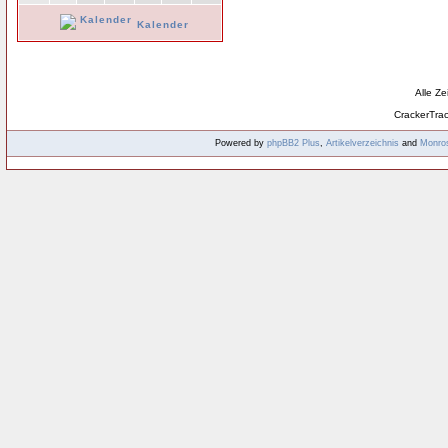
Kalender
Alle Z
CrackerTra
Powered by
phpBB2
Plus
,
Artikelverzeichnis
and
Monro