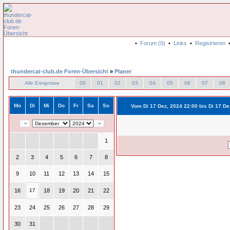
•
Forum (0)
•
Links
•
Registrieren
thundercat-club.de Foren-Übersicht
»
Planer
Alle Ereignisse
00
01
02
03
04
05
06
07
08
Mo
Di
Mi
Do
Fr
Sa
So
Vom Di 17 Dez, 2024 22:00 bis Di 17 De
«
»
1
2
3
4
5
6
7
8
9
10
11
12
13
14
15
16
17
18
19
20
21
22
23
24
25
26
27
28
29
30
31