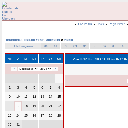
•
Forum (0)
•
Links
•
Registrieren
thundercat-club.de Foren-Übersicht
»
Planer
Alle Ereignisse
00
01
02
03
04
05
06
07
08
Mo
Di
Mi
Do
Fr
Sa
So
Vom Di 17 Dez, 2024 12:00 bis Di 17 De
«
»
1
2
3
4
5
6
7
8
9
10
11
12
13
14
15
16
17
18
19
20
21
22
23
24
25
26
27
28
29
30
31