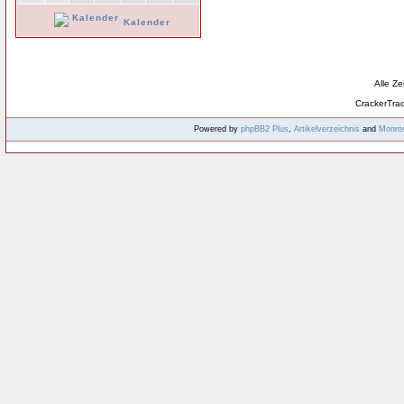
Kalender
Alle Z
CrackerTra
Powered by
phpBB2
Plus
,
Artikelverzeichnis
and
Monro