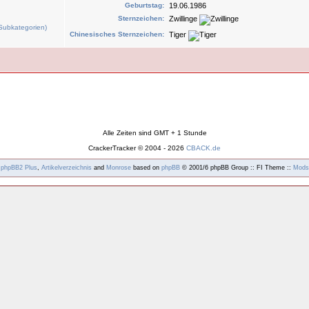
Geburtstag:
19.06.1986
Sternzeichen:
Zwillinge
Chinesisches Sternzeichen:
Tiger
Alle Zeiten sind GMT + 1 Stunde
CrackerTracker © 2004 - 2026
CBACK.de
y
phpBB2
Plus
,
Artikelverzeichnis
and
Monrose
based on
phpBB
© 2001/6 phpBB Group :: FI Theme ::
Mods