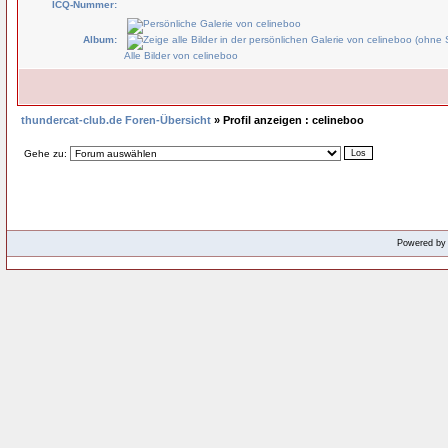
ICQ-Nummer:
Album:
Alle Bilder von celineboo
thundercat-club.de Foren-Übersicht
» Profil anzeigen : celineboo
Gehe zu:
Powered b