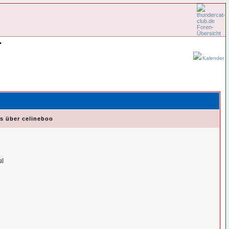
•
Kalender
es über celineboo
g]