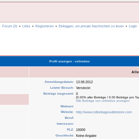
•
Forum (0)
•
Links
•
Registrieren
•
Einloggen, um private Nachrichten zu lesen
•
Login
Profil anzeigen : celineboo
All
Anmeldungsdatum:
13.08.2012
Letzter Besuch:
Versteckt
Beiträge insgesamt:
0
[0.00% aller Beiträge / 0.00 Beiträge pro Ta
Alle Beiträge von celineboo anzeigen
Wohnort:
Website:
http://www.celinebagsoutletstore.com
Beruf:
Interessen:
PLZ:
10000
Geschlecht:
Keine Angabe