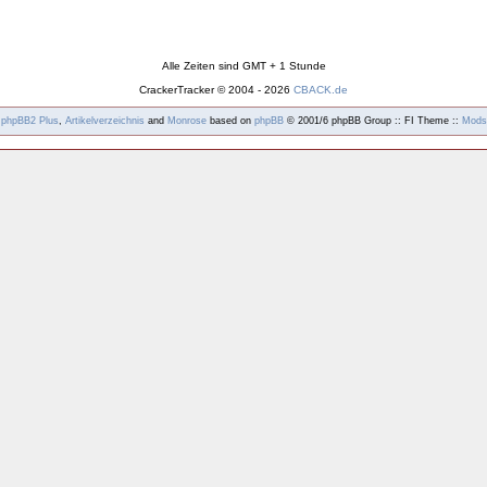
Alle Zeiten sind GMT + 1 Stunde
CrackerTracker © 2004 - 2026
CBACK.de
y
phpBB2
Plus
,
Artikelverzeichnis
and
Monrose
based on
phpBB
© 2001/6 phpBB Group :: FI Theme ::
Mods