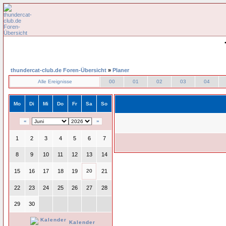
thundercat-club.de Foren-Übersicht
»
Planer
Alle Ereignisse
00
01
02
03
04
Mo
Di
Mi
Do
Fr
Sa
So
«
»
1
2
3
4
5
6
7
8
9
10
11
12
13
14
15
16
17
18
19
20
21
22
23
24
25
26
27
28
29
30
Kalender