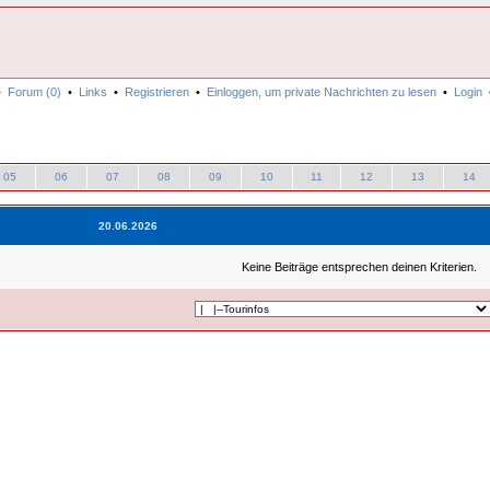
•
Forum (0)
•
Links
•
Registrieren
•
Einloggen, um private Nachrichten zu lesen
•
Login
05
06
07
08
09
10
11
12
13
14
20.06.2026
Keine Beiträge entsprechen deinen Kriterien.