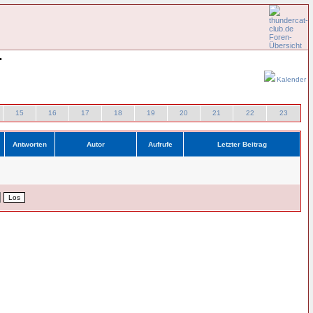
•
Kalender
15
16
17
18
19
20
21
22
23
Antworten
Autor
Aufrufe
Letzter Beitrag