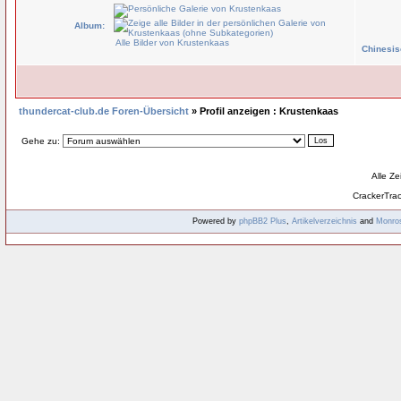
Album:
Alle Bilder von Krustenkaas
Chinesis
thundercat-club.de Foren-Übersicht
» Profil anzeigen : Krustenkaas
Gehe zu:
Alle Z
CrackerTra
Powered by
phpBB2
Plus
,
Artikelverzeichnis
and
Monro