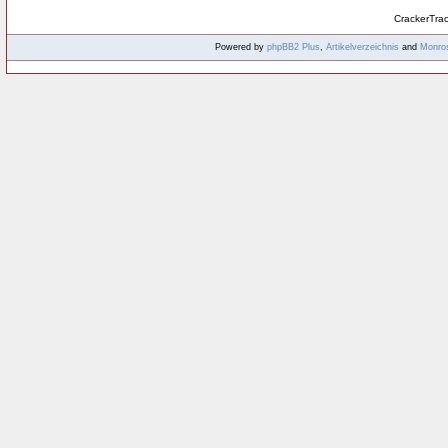
CrackerTra
Powered by
phpBB2
Plus
,
Artikelverzeichnis
and
Monro