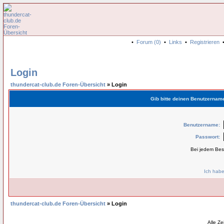
•
Forum (0)
•
Links
•
Registrieren
Login
thundercat-club.de Foren-Übersicht
» Login
Gib bitte deinen Benutzernam
Benutzername:
Passwort:
Bei jedem Bes
Ich habe
thundercat-club.de Foren-Übersicht
» Login
Alle Z