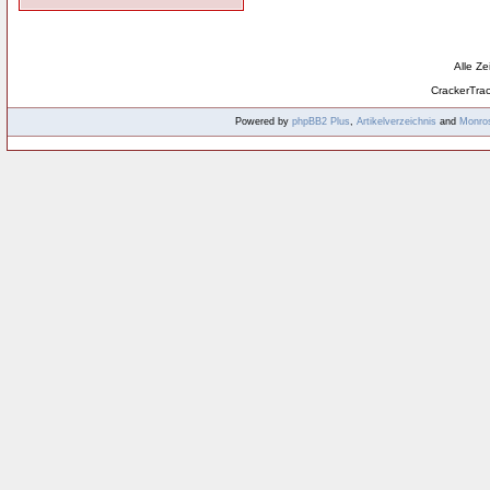
Alle Z
CrackerTra
Powered by
phpBB2
Plus
,
Artikelverzeichnis
and
Monro