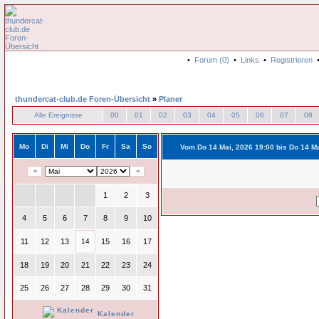
•
Forum (0)
•
Links
•
Registrieren
thundercat-club.de Foren-Übersicht
»
Planer
Alle Ereignisse
00
01
02
03
04
05
06
07
08
Mo
Di
Mi
Do
Fr
Sa
So
Vom Do 14 Mai, 2026 19:00 bis Do 14 M
«
»
1
2
3
4
5
6
7
8
9
10
11
12
13
14
15
16
17
18
19
20
21
22
23
24
25
26
27
28
29
30
31
Kalender