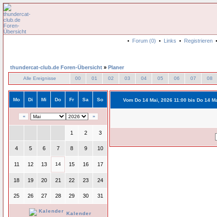
•
Forum (0)
•
Links
•
Registrieren
thundercat-club.de Foren-Übersicht
»
Planer
Alle Ereignisse
00
01
02
03
04
05
06
07
08
Mo
Di
Mi
Do
Fr
Sa
So
Vom Do 14 Mai, 2026 11:00 bis Do 14 Ma
«
»
1
2
3
4
5
6
7
8
9
10
11
12
13
14
15
16
17
18
19
20
21
22
23
24
25
26
27
28
29
30
31
Kalender