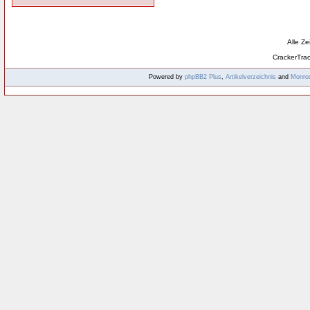
Alle Z
CrackerTra
Powered by
phpBB2
Plus
,
Artikelverzeichnis
and
Monro