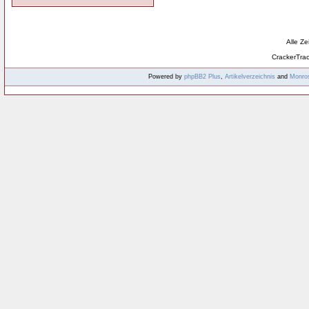
Alle Z
CrackerTra
Powered by
phpBB2
Plus
,
Artikelverzeichnis
and
Monro