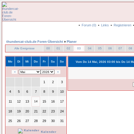
•
Forum (0)
•
Links
•
Registrieren
thundercat-club.de Foren-Übersicht
»
Planer
Alle Ereignisse
00
01
02
03
04
05
06
07
08
Mo
Di
Mi
Do
Fr
Sa
So
Vom Do 14 Mai, 2026 03:00 bis Do 14 M
«
»
1
2
3
4
5
6
7
8
9
10
11
12
13
14
15
16
17
18
19
20
21
22
23
24
25
26
27
28
29
30
31
Kalender