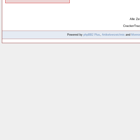
Alle Z
CrackerTra
Powered by
phpBB2
Plus
,
Artikelverzeichnis
and
Monro