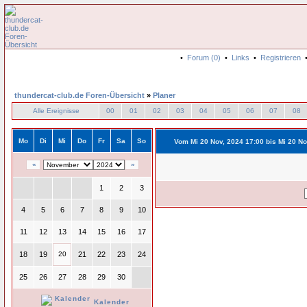
•
Forum (0)
•
Links
•
Registrieren
thundercat-club.de Foren-Übersicht
»
Planer
Alle Ereignisse
00
01
02
03
04
05
06
07
08
Mo
Di
Mi
Do
Fr
Sa
So
Vom Mi 20 Nov, 2024 17:00 bis Mi 20 No
«
»
1
2
3
4
5
6
7
8
9
10
11
12
13
14
15
16
17
18
19
20
21
22
23
24
25
26
27
28
29
30
Kalender