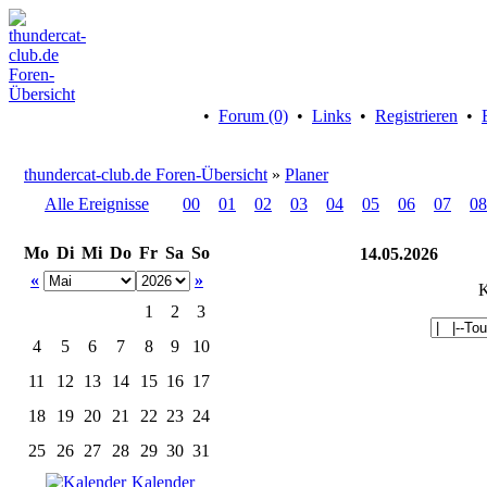
•
Forum (0)
•
Links
•
Registrieren
•
thundercat-club.de Foren-Übersicht
»
Planer
Alle Ereignisse
00
01
02
03
04
05
06
07
08
Mo
Di
Mi
Do
Fr
Sa
So
14.05.2026
«
»
K
1
2
3
4
5
6
7
8
9
10
11
12
13
14
15
16
17
18
19
20
21
22
23
24
25
26
27
28
29
30
31
Kalender