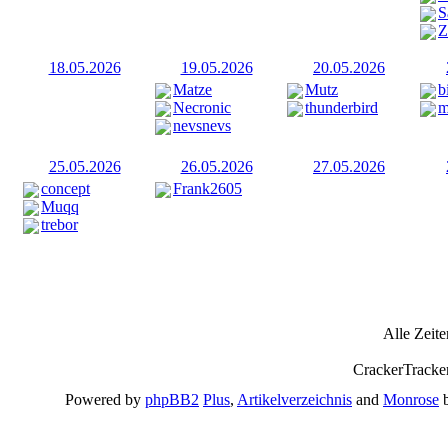
S
Z
18.05.2026
19.05.2026
20.05.2026
Matze
Mutz
b
Necronic
thunderbird
m
nevsnevs
25.05.2026
26.05.2026
27.05.2026
concept
Frank2605
Muqq
trebor
Alle Zeit
CrackerTracke
Powered by
phpBB2
Plus
,
Artikelverzeichnis
and
Monrose
b