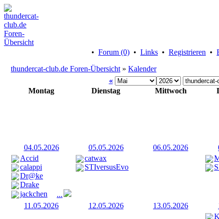
•
Forum (0)
•
Links
•
Registrieren
•
thundercat-club.de Foren-Übersicht
»
Kalender
«
Montag
Dienstag
Mittwoch
04.05.2026
05.05.2026
06.05.2026
Accid
catwax
M
calappi
STIversusEvo
S
Dr@ke
Drake
jackchen
...
11.05.2026
12.05.2026
13.05.2026
K